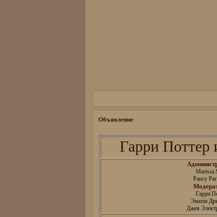
Объявление
Гарри Поттер и
Админист
Marissa 
Pancy Par
Модера
Гарри П
Эмили Др
Джея Электр