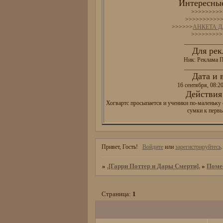
Интересные
>>>>>>>>>
>>>>>>>>>>
>>>>>>
АНКЕТА 
>>>>>>>>>
_____________
Для рек
Ник: Реклама П
_____________
Дата и 
16 сентября, 08:2
Действия 
Хогвартс просыпается и ученики по-маленьку 
сумки к перв
Привет, Гость!
Войдите
или
зарегистрируйтесь
.
»
.[Гарри Поттер и Дары Смерти].
»
Поме
Страница:
1