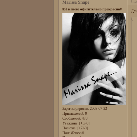
Под
Marissa Snape
#Я в гневе офигительно прекрасна#
Дли
0
Зарегистрирован
: 2008-07-22
Приглашений:
0
Сообщений:
478
Уважение:
[+3/-0]
Позитив:
[+7/-0]
Пол:
Женский