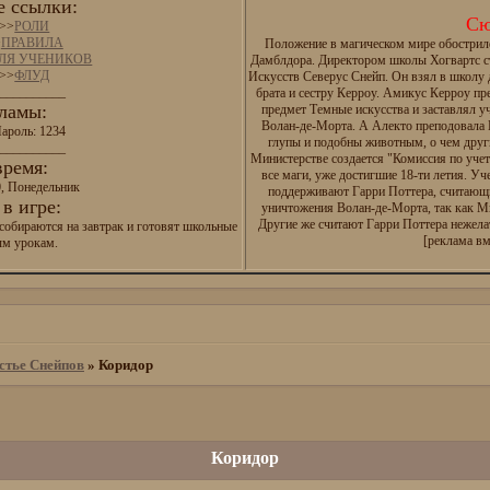
 ссылки:
Сю
>>
РОЛИ
>
ПРАВИЛА
Положение в магическом мире обострил
ДЛЯ УЧЕНИКОВ
Дамблдора. Директором школы Хогвартс с
>>
ФЛУД
Искусств Северус Снейп. Он взял в школу
__________
брата и сестру Керроу. Амикус Керроу п
ламы:
предмет Темные искусства и заставлял у
Волан-де-Морта. А Алекто преподовала И
ароль: 1234
глупы и подобны животным, о чем друг
__________
Министерстве создается "Комиссия по уче
время:
все маги, уже достигшие 18-ти летия. Уч
0, Понедельник
поддерживают Гарри Поттера, считающ
в игре:
уничтожения Волан-де-Морта, так как М
Другие же считают Гарри Поттера нежел
собираются на завтрак и готовят школьные
[реклама вм
ым урокам.
стье Снейпов
»
Коридор
Коридор