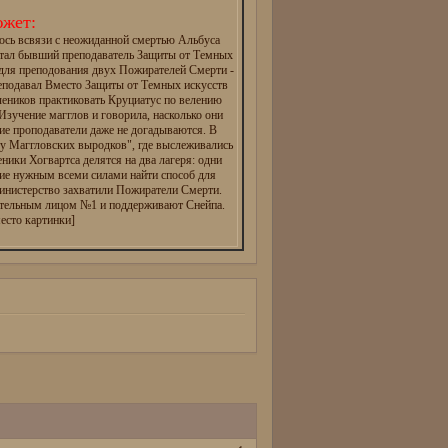
жет:
ось всвязи с неожиданной смертью Альбуса
тал бывший преподаватель Защиты от Темных
 для преподования двух Пожирателей Смерти -
реподавал Вместо Защиты от Темных искусств
чеников практиковать Круциатус по велению
зучение магглов и говорила, насколько они
ие проподаватели даже не догадываются. В
ту Маггловских выродков", где выслеживались
еники Хогвартса делятся на два лагеря: одни
ие нужным всеми силами найти способ для
инистерство захватили Пожиратели Смерти.
ательным лицом №1 и поддерживают Снейпа.
есто картинки]