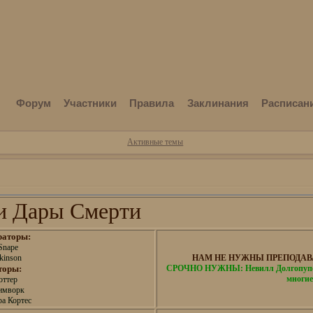
Форум
Участники
Правила
Заклинания
Расписан
Активные темы
 Дары Смерти
раторы:
Snape
kinson
НАМ НЕ НУЖНЫ ПРЕПОДАВА
торы:
СРОЧНО НУЖНЫ: Невилл Долгопупс,
многие
оттер
имворк
а Кортес