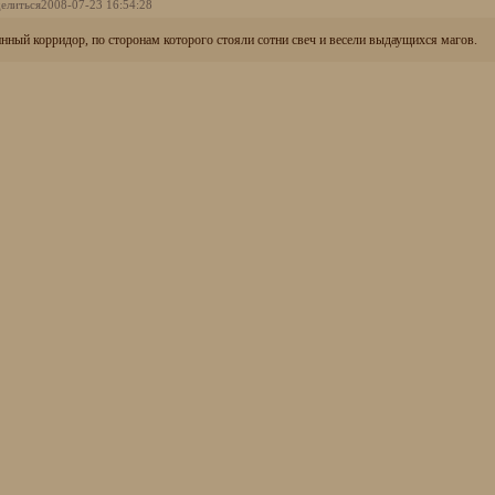
елиться
2008-07-23 16:54:28
нный корридор, по сторонам которого стояли сотни свеч и весели выдаущихся магов.