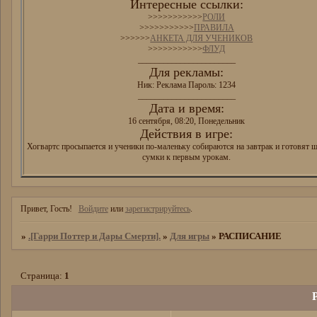
Интересные ссылки:
>>>>>>>>>>>
РОЛИ
>>>>>>>>>>>
ПРАВИЛА
>>>>>>
АНКЕТА ДЛЯ УЧЕНИКОВ
>>>>>>>>>>>
ФЛУД
_______________________
Для рекламы:
Ник: Реклама Пароль: 1234
_______________________
Дата и время:
16 сентября, 08:20, Понедельник
Действия в игре:
Хогвартс просыпается и ученики по-маленьку собираются на завтрак и готовят 
сумки к первым урокам.
Привет, Гость!
Войдите
или
зарегистрируйтесь
.
»
.[Гарри Поттер и Дары Смерти].
»
Для игры
»
РАСПИСАНИЕ
Страница:
1