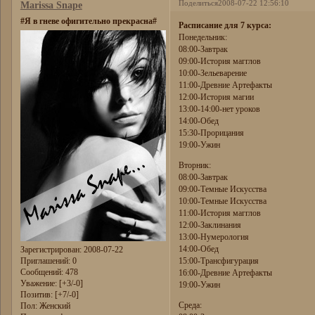
Поделиться
2008-07-22 12:56:10
Marissa Snape
#Я в гневе офигительно прекрасна#
Расписание для 7 курса:
Понедельник:
08:00-Завтрак
09:00-История магглов
10:00-Зельеварение
11:00-Древние Артефакты
12:00-История магии
13:00-14:00-нет уроков
14:00-Обед
15:30-Прорицания
19:00-Ужин
Вторник:
08:00-Завтрак
09:00-Темные Искусства
10:00-Темные Искусства
11:00-История магглов
12:00-Заклинания
13:00-Нумерология
14:00-Обед
Зарегистрирован
: 2008-07-22
Приглашений:
0
15:00-Трансфигурация
Сообщений:
478
16:00-Древние Артефакты
Уважение:
[+3/-0]
19:00-Ужин
Позитив:
[+7/-0]
Среда:
Пол:
Женский