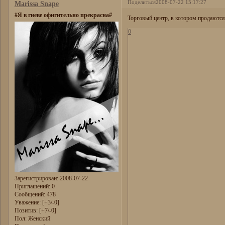
Поделиться
2008-07-22 15:17:27
Marissa Snape
#Я в гневе офигительно прекрасна#
Торговый центр, в котором продают
0
Зарегистрирован
: 2008-07-22
Приглашений:
0
Сообщений:
478
Уважение:
[+3/-0]
Позитив:
[+7/-0]
Пол:
Женский