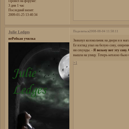
Провел на форуме:
3 дня 1 час
Последний визит:
2009-01-25 13:40:34
Поделиться
2008-08-04 11:58:11
Julie Ledges
неРобкая училка
Звякнул колокольчик на двери и в ма
Ее взгляд упал на белую сову, оперен
ни секунды. -
Я возьму вот эту сову.
вышла на улицу.
Теперь неплохо было 
+1