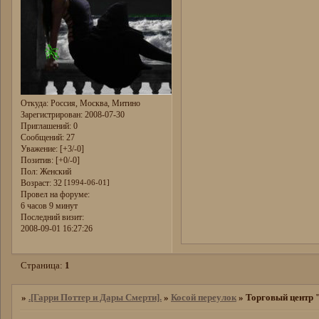
Откуда:
Россия, Москва, Митино
Зарегистрирован
: 2008-07-30
Приглашений:
0
Сообщений:
27
Уважение:
[+3/-0]
Позитив:
[+0/-0]
Пол:
Женский
Возраст:
32
[1994-06-01]
Провел на форуме:
6 часов 9 минут
Последний визит:
2008-09-01 16:27:26
Страница:
1
»
.[Гарри Поттер и Дары Смерти].
»
Косой переулок
»
Торговый центр