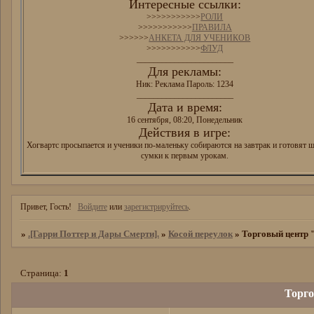
Интересные ссылки:
>>>>>>>>>>>
РОЛИ
>>>>>>>>>>>
ПРАВИЛА
>>>>>>
АНКЕТА ДЛЯ УЧЕНИКОВ
>>>>>>>>>>>
ФЛУД
_______________________
Для рекламы:
Ник: Реклама Пароль: 1234
_______________________
Дата и время:
16 сентября, 08:20, Понедельник
Действия в игре:
Хогвартс просыпается и ученики по-маленьку собираются на завтрак и готовят 
сумки к первым урокам.
Привет, Гость!
Войдите
или
зарегистрируйтесь
.
»
.[Гарри Поттер и Дары Смерти].
»
Косой переулок
»
Торговый центр
Страница:
1
Торг