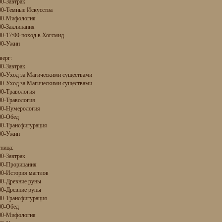
00-Завтрак
00-Темные Искусства
00-Мифология
00-Заклинания
00-17:00-поход в Хогсмид
00-Ужин
верг:
00-Завтрак
00-Уход за Магическими существами
00-Уход за Магическими существами
00-Травология
00-Травология
00-Нумерология
00-Обед
00-Трансфигурация
00-Ужин
ница:
00-Завтрак
00-Прорицания
00-История магглов
00-Древние руны
00-Древние руны
00-Трансфигурация
00-Обед
00-Мифология