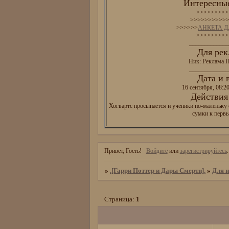
Интересные
>>>>>>>>>
>>>>>>>>>>
>>>>>>
АНКЕТА 
>>>>>>>>>
_____________
Для рек
Ник: Реклама П
_____________
Дата и 
16 сентября, 08:2
Действия 
Хогвартс просыпается и ученики по-маленьку 
сумки к перв
Привет, Гость!
Войдите
или
зарегистрируйтесь
.
»
.[Гарри Поттер и Дары Смерти].
»
Для 
Страница:
1