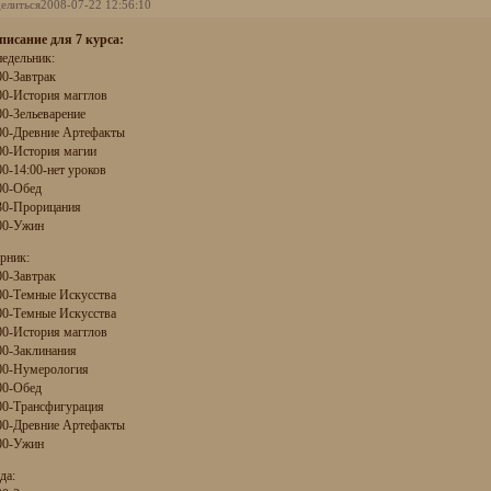
елиться
2008-07-22 12:56:10
писание для 7 курса:
едельник:
00-Завтрак
00-История магглов
00-Зельеварение
00-Древние Артефакты
00-История магии
00-14:00-нет уроков
00-Обед
30-Прорицания
00-Ужин
рник:
00-Завтрак
00-Темные Искусства
00-Темные Искусства
00-История магглов
00-Заклинания
00-Нумерология
00-Обед
00-Трансфигурация
00-Древние Артефакты
00-Ужин
да: