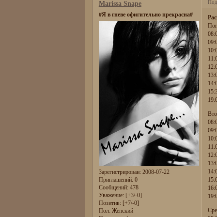
Под
Marissa Snape
#Я в гневе офигительно прекрасна#
Рас
Пон
08:
09:
10:
11:
12:
13:
14:
15:
19:
Вто
08:
09:
10:
11:
12:
13:
14:
Зарегистрирован
: 2008-07-22
Приглашений:
0
15:
Сообщений:
478
16:
Уважение:
[+3/-0]
19:
Позитив:
[+7/-0]
Сре
Пол:
Женский