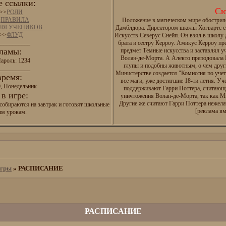
 ссылки:
Сю
>>
РОЛИ
>
ПРАВИЛА
Положение в магическом мире обострил
ДЛЯ УЧЕНИКОВ
Дамблдора. Директором школы Хогвартс с
>>
ФЛУД
Искусств Северус Снейп. Он взял в школу
__________
брата и сестру Керроу. Амикус Керроу п
ламы:
предмет Темные искусства и заставлял у
Волан-де-Морта. А Алекто преподовала И
ароль: 1234
глупы и подобны животным, о чем друг
__________
Министерстве создается "Комиссия по уче
время:
все маги, уже достигшие 18-ти летия. Уч
0, Понедельник
поддерживают Гарри Поттера, считающ
в игре:
уничтожения Волан-де-Морта, так как М
Другие же считают Гарри Поттера нежел
собираются на завтрак и готовят школьные
[реклама вм
ым урокам.
игры
»
РАСПИСАНИЕ
РАСПИСАНИЕ