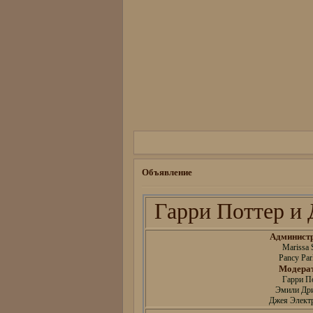
Объявление
Гарри Поттер и Д
Админист
Marissa 
Pancy Par
Модера
Гарри П
Эмили Др
Джея Электр