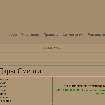
Форум
Участники
Правила
Заклинания
Расписан
Активные темы
ары Смерти
раторы:
Snape
kinson
НАМ НЕ НУЖНЫ ПРЕПОДАВА
торы:
СРОЧНО НУЖНЫ: Невилл Долгопупс,
многие
оттер
имворк
а Кортес