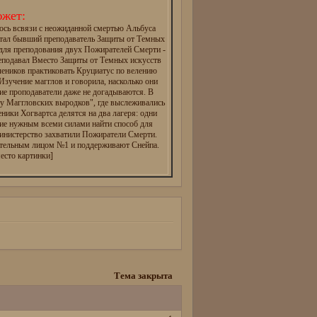
жет:
ось всвязи с неожиданной смертью Альбуса
тал бывший преподаватель Защиты от Темных
 для преподования двух Пожирателей Смерти -
реподавал Вместо Защиты от Темных искусств
чеников практиковать Круциатус по велению
зучение магглов и говорила, насколько они
ие проподаватели даже не догадываются. В
ту Маггловских выродков", где выслеживались
еники Хогвартса делятся на два лагеря: одни
ие нужным всеми силами найти способ для
инистерство захватили Пожиратели Смерти.
ательным лицом №1 и поддерживают Снейпа.
есто картинки]
Тема закрыта