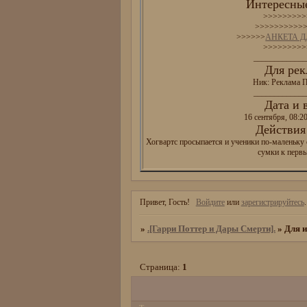
Интересные
>>>>>>>>>
>>>>>>>>>>
>>>>>>
АНКЕТА 
>>>>>>>>>
_____________
Для рек
Ник: Реклама П
_____________
Дата и 
16 сентября, 08:2
Действия 
Хогвартс просыпается и ученики по-маленьку 
сумки к перв
Привет, Гость!
Войдите
или
зарегистрируйтесь
.
»
.[Гарри Поттер и Дары Смерти].
»
Для 
Страница:
1