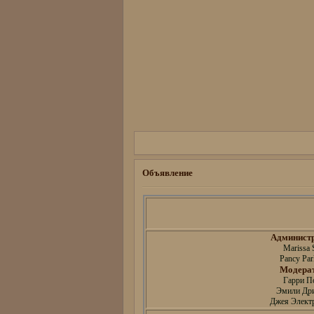
Объявление
Админист
Marissa 
Pancy Par
Модера
Гарри П
Эмили Др
Джея Электр