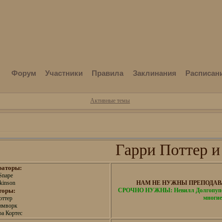
Форум
Участники
Правила
Заклинания
Расписан
Активные темы
Гарри Поттер и
раторы:
Snape
kinson
НАМ НЕ НУЖНЫ ПРЕПОДАВА
торы:
СРОЧНО НУЖНЫ: Невилл Долгопупс,
многие
оттер
имворк
а Кортес