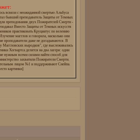
жет:
ось всвязи с неожиданной смертью Альбуса
тал бывший преподаватель Защиты от Темных
 для преподования двух Пожирателей Смерти -
реподавал Вместо Защиты от Темных искусств
чеников практиковать Круциатус по велению
зучение магглов и говорила, насколько они
ие проподаватели даже не догадываются. В
ту Маггловских выродков", где выслеживались
еники Хогвартса делятся на два лагеря: одни
ие нужным всеми силами найти способ для
инистерство захватили Пожиратели Смерти.
ательным лицом №1 и поддерживают Снейпа.
есто картинки]