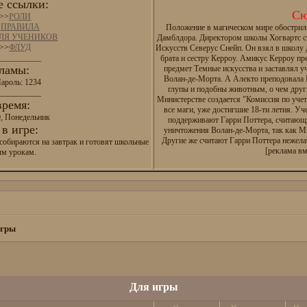
 ссылки:
Сю
>>
РОЛИ
>
ПРАВИЛА
Положение в магическом мире обострил
ДЛЯ УЧЕНИКОВ
Дамблдора. Директором школы Хогвартс с
>>
ФЛУД
Искусств Северус Снейп. Он взял в школу
__________
брата и сестру Керроу. Амикус Керроу п
ламы:
предмет Темные искусства и заставлял у
Волан-де-Морта. А Алекто преподовала И
ароль: 1234
глупы и подобны животным, о чем друг
__________
Министерстве создается "Комиссия по уче
время:
все маги, уже достигшие 18-ти летия. Уч
0, Понедельник
поддерживают Гарри Поттера, считающ
в игре:
уничтожения Волан-де-Морта, так как М
Другие же считают Гарри Поттера нежел
собираются на завтрак и готовят школьные
[реклама вм
ым урокам.
игры
Для игры