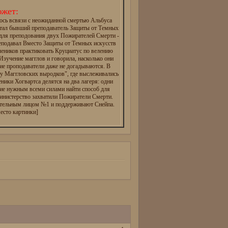
жет:
ось всвязи с неожиданной смертью Альбуса
тал бывший преподаватель Защиты от Темных
 для преподования двух Пожирателей Смерти -
реподавал Вместо Защиты от Темных искусств
чеников практиковать Круциатус по велению
зучение магглов и говорила, насколько они
ие проподаватели даже не догадываются. В
ту Маггловских выродков", где выслеживались
еники Хогвартса делятся на два лагеря: одни
ие нужным всеми силами найти способ для
инистерство захватили Пожиратели Смерти.
ательным лицом №1 и поддерживают Снейпа.
есто картинки]