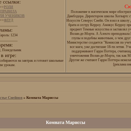
 ссылки:
Сю
>>
РОЛИ
>
ПРАВИЛА
Положение в магическом мире обострил
ДЛЯ УЧЕНИКОВ
Дамблдора. Директором школы Хогвартс с
>>
ФЛУД
Искусств Северус Снейп. Он взял в школу
__________
брата и сестру Керроу. Амикус Керроу п
ламы:
предмет Темные искусства и заставлял у
Волан-де-Морта. А Алекто преподовала И
ароль: 1234
глупы и подобны животным, о чем друг
__________
Министерстве создается "Комиссия по уче
время:
все маги, уже достигшие 18-ти летия. Уч
0, Понедельник
поддерживают Гарри Поттера, считающ
в игре:
уничтожения Волан-де-Морта, так как М
Другие же считают Гарри Поттера нежел
собираются на завтрак и готовят школьные
[реклама вм
ым урокам.
стье Снейпов
»
Комната Мариссы
Комната Мариссы