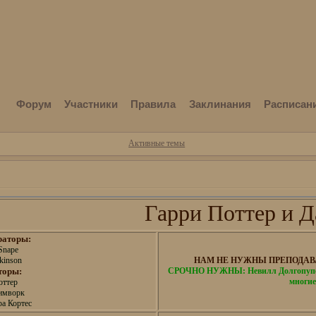
Форум
Участники
Правила
Заклинания
Расписан
Активные темы
Гарри Поттер и Д
раторы:
Snape
kinson
НАМ НЕ НУЖНЫ ПРЕПОДАВА
торы:
СРОЧНО НУЖНЫ: Невилл Долгопупс,
многие
оттер
имворк
а Кортес