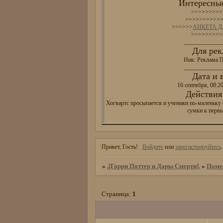
Интересные
>>>>>>>>>
>>>>>>>>>>
>>>>>>
АНКЕТА 
>>>>>>>>>
_____________
Для рек
Ник: Реклама П
_____________
Дата и 
16 сентября, 08:2
Действия 
Хогвартс просыпается и ученики по-маленьку 
сумки к перв
Привет, Гость!
Войдите
или
зарегистрируйтесь
.
»
.[Гарри Поттер и Дары Смерти].
»
Поме
Страница:
1