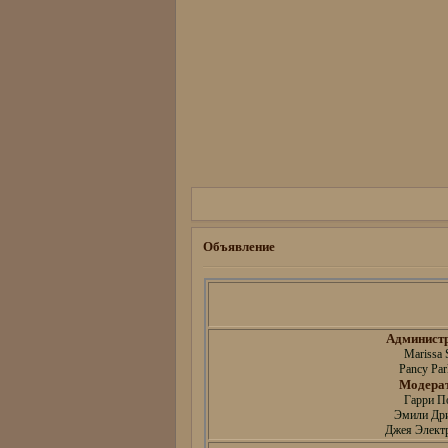
Объявление
Админист
Marissa 
Pancy Par
Модера
Гарри П
Эмили Др
Джея Электр