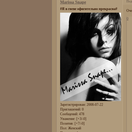
Под
Marissa Snape
#Я в гневе офигительно прекрасна#
Оче
0
Зарегистрирован
: 2008-07-22
Приглашений:
0
Сообщений:
478
Уважение:
[+3/-0]
Позитив:
[+7/-0]
Пол:
Женский