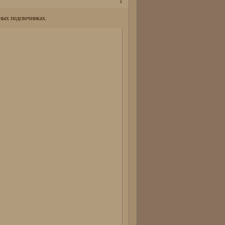
1
нных подсвечниках.