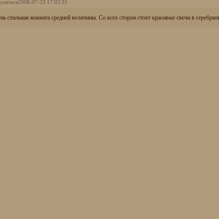
елиться
2008-07-23 17:03:35
нь стильная комната средней величины. Со всех сторон стоят красивые свечи в серебря