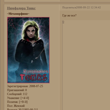
Поделиться
2008-09-22 12:34:42
Нимфадора Тонкс
~Метаморфиня~
Где же все?
0
Зарегистрирован
: 2008-07-25
Приглашений:
0
Сообщений:
112
Уважение:
[+4/-0]
Позитив:
[+9/-0]
Пол:
Женский
Возраст:
30
[1995-08-21]