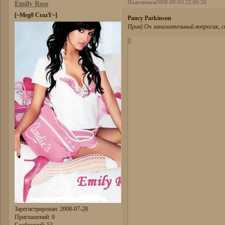
Поделиться
2008-09-03 22:06:26
Emily Ross
[~Meg0 CrazY~]
Pancy Parkinson
Прив) Оч занимательный вопросик, с
0
Зарегистрирован
: 2008-07-28
Приглашений:
0
Сообщений:
53