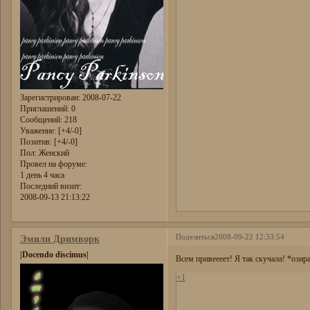
Зарегистрирован
: 2008-07-22
Приглашений:
0
Сообщений:
218
Уважение:
[+4/-0]
Позитив:
[+4/-0]
Пол:
Женский
Провел на форуме:
1 день 4 часа
Последний визит:
2008-09-13 21:13:22
Поделиться
2008-09-22 12:33:54
Эмили Дримворк
|Docendo discimus|
Всем привеееет! Я так скучала! *озир
+1