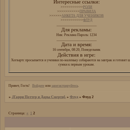
Интересные ссылки:
>>>>>>>>>>>
РОЛИ
>>>>>>>>>>>
ПРАВИЛА
>>>>>>
АНКЕТА ДЛЯ УЧЕНИКОВ
>>>>>>>>>>>
ФЛУД
_______________________
Для рекламы:
Ник: Реклама Пароль: 1234
_______________________
Дата и время:
16 сентября, 08:20, Понедельник
Действия в игре:
Хогвартс просыпается и ученики по-маленьку собираются на завтрак и готовят 
сумки к первым урокам.
Привет, Гость!
Войдите
или
зарегистрируйтесь
.
»
.[Гарри Поттер и Дары Смерти].
»
Флуд
»
Флуд 2
Страница:
«
1
2