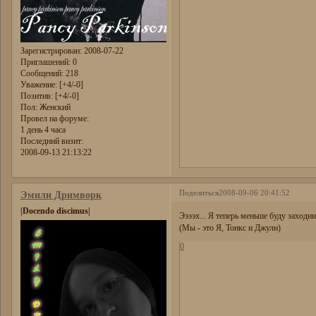
Зарегистрирован
: 2008-07-22
Приглашений:
0
Сообщений:
218
Уважение:
[+4/-0]
Позитив:
[+4/-0]
Пол:
Женский
Провел на форуме:
1 день 4 часа
Последний визит:
2008-09-13 21:13:22
Поделиться
2008-09-06 20:41:52
Эмили Дримворк
|Docendo discimus|
Ээээх... Я теперь меньше буду заходи
(Мы - это Я, Тонкс и Джули)
0