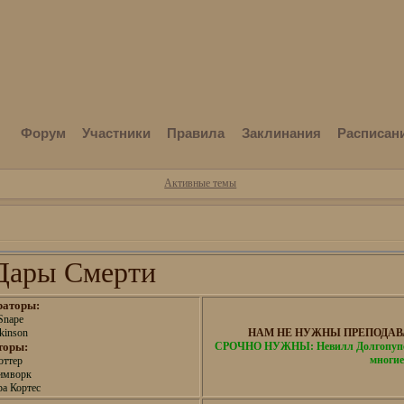
Форум
Участники
Правила
Заклинания
Расписан
Активные темы
Дары Смерти
раторы:
Snape
kinson
НАМ НЕ НУЖНЫ ПРЕПОДАВА
торы:
СРОЧНО НУЖНЫ: Невилл Долгопупс,
многие
оттер
имворк
а Кортес