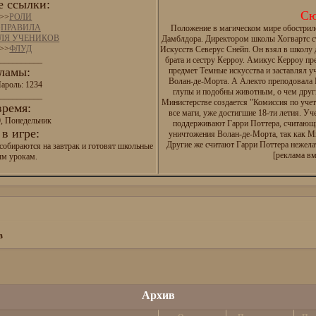
 ссылки:
Сю
>>
РОЛИ
>
ПРАВИЛА
Положение в магическом мире обострил
ДЛЯ УЧЕНИКОВ
Дамблдора. Директором школы Хогвартс с
>>
ФЛУД
Искусств Северус Снейп. Он взял в школу
__________
брата и сестру Керроу. Амикус Керроу п
ламы:
предмет Темные искусства и заставлял у
Волан-де-Морта. А Алекто преподовала И
ароль: 1234
глупы и подобны животным, о чем друг
__________
Министерстве создается "Комиссия по уче
время:
все маги, уже достигшие 18-ти летия. Уч
0, Понедельник
поддерживают Гарри Поттера, считающ
в игре:
уничтожения Волан-де-Морта, так как М
Другие же считают Гарри Поттера нежел
собираются на завтрак и готовят школьные
[реклама вм
ым урокам.
в
Архив