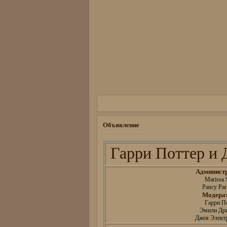
Объявление
Гарри Поттер и 
Админист
Marissa 
Pancy Par
Модера
Гарри П
Эмили Др
Джея Электр