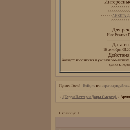
Интересные
>>>>>>>>>
>>>>>>>>>>
>>>>>>
АНКЕТА 
>>>>>>>>>
_____________
Для рек
Ник: Реклама П
_____________
Дата и 
16 сентября, 08:2
Действия 
Хогвартс просыпается и ученики по-маленьку 
сумки к перв
Привет, Гость!
Войдите
или
зарегистрируйтесь
.
»
.[Гарри Поттер и Дары Смерти].
»
Архи
Страница:
1