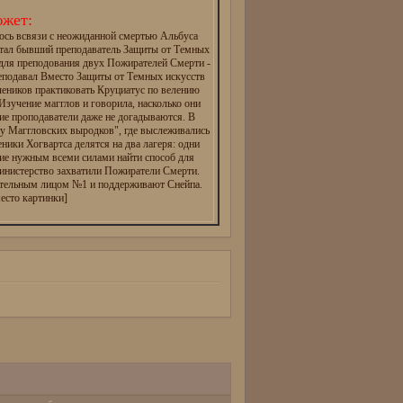
жет:
ось всвязи с неожиданной смертью Альбуса
тал бывший преподаватель Защиты от Темных
 для преподования двух Пожирателей Смерти -
реподавал Вместо Защиты от Темных искусств
чеников практиковать Круциатус по велению
зучение магглов и говорила, насколько они
ие проподаватели даже не догадываются. В
ту Маггловских выродков", где выслеживались
еники Хогвартса делятся на два лагеря: одни
ие нужным всеми силами найти способ для
инистерство захватили Пожиратели Смерти.
ательным лицом №1 и поддерживают Снейпа.
есто картинки]