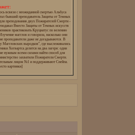
жет:
ось всвязи с неожиданной смертью Альбуса
тал бывший преподаватель Защиты от Темных
 для преподования двух Пожирателей Смерти -
реподавал Вместо Защиты от Темных искусств
чеников практиковать Круциатус по велению
зучение магглов и говорила, насколько они
ие проподаватели даже не догадываются. В
ту Маггловских выродков", где выслеживались
еники Хогвартса делятся на два лагеря: одни
ие нужным всеми силами найти способ для
инистерство захватили Пожиратели Смерти.
ательным лицом №1 и поддерживают Снейпа.
есто картинки]