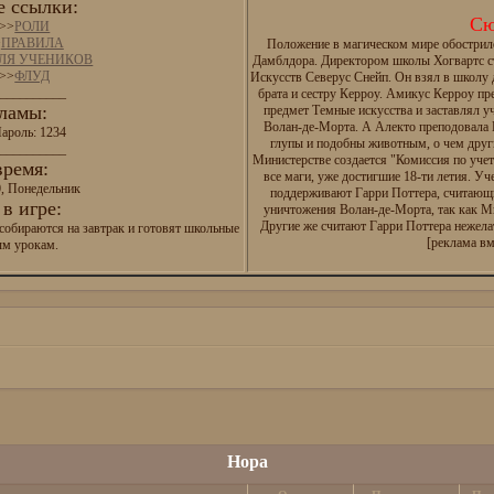
 ссылки:
Сю
>>
РОЛИ
>
ПРАВИЛА
Положение в магическом мире обострил
ДЛЯ УЧЕНИКОВ
Дамблдора. Директором школы Хогвартс с
>>
ФЛУД
Искусств Северус Снейп. Он взял в школу
__________
брата и сестру Керроу. Амикус Керроу п
ламы:
предмет Темные искусства и заставлял у
Волан-де-Морта. А Алекто преподовала И
ароль: 1234
глупы и подобны животным, о чем друг
__________
Министерстве создается "Комиссия по уче
время:
все маги, уже достигшие 18-ти летия. Уч
0, Понедельник
поддерживают Гарри Поттера, считающ
в игре:
уничтожения Волан-де-Морта, так как М
Другие же считают Гарри Поттера нежел
собираются на завтрак и готовят школьные
[реклама вм
ым урокам.
Нора