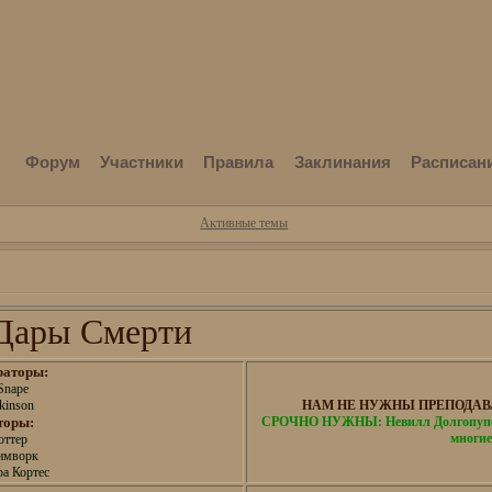
Форум
Участники
Правила
Заклинания
Расписан
Активные темы
Дары Смерти
раторы:
Snape
kinson
НАМ НЕ НУЖНЫ ПРЕПОДАВА
торы:
СРОЧНО НУЖНЫ: Невилл Долгопупс,
многие
оттер
имворк
а Кортес