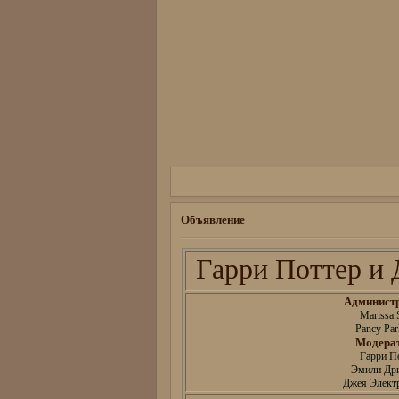
Объявление
Гарри Поттер и 
Админист
Marissa 
Pancy Par
Модера
Гарри П
Эмили Др
Джея Электр