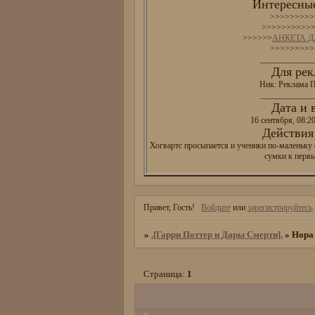
Интересные
>>>>>>>>>
>>>>>>>>>>
>>>>>>
АНКЕТА 
>>>>>>>>>
_____________
Для рек
Ник: Реклама П
_____________
Дата и 
16 сентября, 08:2
Действия 
Хогвартс просыпается и ученики по-маленьку 
сумки к перв
Привет, Гость!
Войдите
или
зарегистрируйтесь
.
»
.[Гарри Поттер и Дары Смерти].
»
Нора
Страница:
1