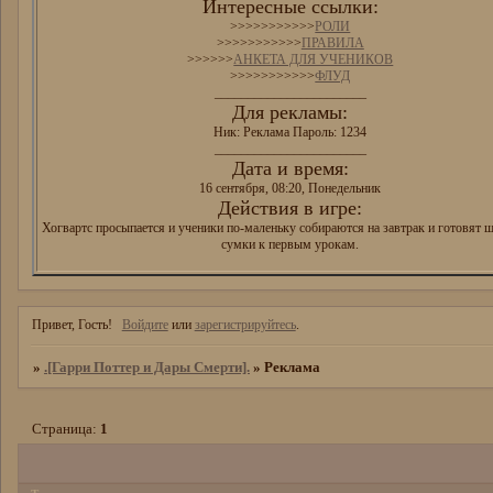
Интересные ссылки:
>>>>>>>>>>>
РОЛИ
>>>>>>>>>>>
ПРАВИЛА
>>>>>>
АНКЕТА ДЛЯ УЧЕНИКОВ
>>>>>>>>>>>
ФЛУД
_______________________
Для рекламы:
Ник: Реклама Пароль: 1234
_______________________
Дата и время:
16 сентября, 08:20, Понедельник
Действия в игре:
Хогвартс просыпается и ученики по-маленьку собираются на завтрак и готовят 
сумки к первым урокам.
Привет, Гость!
Войдите
или
зарегистрируйтесь
.
»
.[Гарри Поттер и Дары Смерти].
»
Реклама
Страница:
1