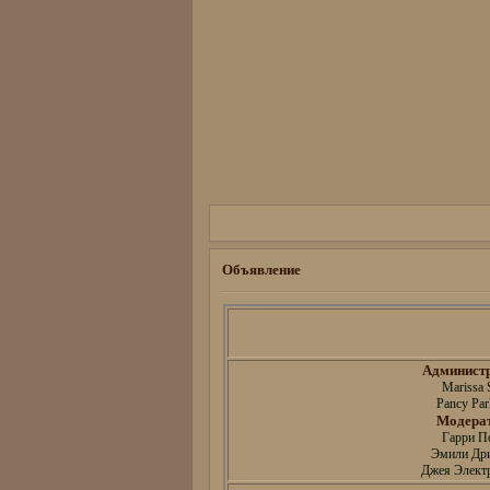
Объявление
Админист
Marissa 
Pancy Par
Модера
Гарри П
Эмили Др
Джея Электр