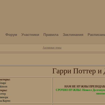
Форум
Участники
Правила
Заклинания
Расписан
Активные темы
Гарри Поттер и 
раторы:
Snape
kinson
НАМ НЕ НУЖНЫ ПРЕПОДАВА
торы:
СРОЧНО НУЖНЫ: Невилл Долгопупс,
многие
оттер
имворк
а Кортес