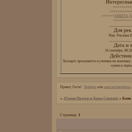
Интересные
>>>>>>>>>
>>>>>>>>>>
>>>>>>
АНКЕТА 
>>>>>>>>>
_____________
Для рек
Ник: Реклама П
_____________
Дата и 
16 сентября, 08:2
Действия 
Хогвартс просыпается и ученики по-маленьку 
сумки к перв
Привет, Гость!
Войдите
или
зарегистрируйтесь
.
»
.[Гарри Поттер и Дары Смерти].
»
Банк 
Страница:
1