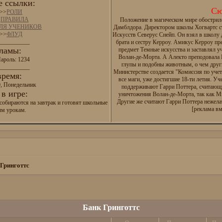
 ссылки:
Сю
>>
РОЛИ
>
ПРАВИЛА
Положение в магическом мире обострил
ДЛЯ УЧЕНИКОВ
Дамблдора. Директором школы Хогвартс с
>>
ФЛУД
Искусств Северус Снейп. Он взял в школу
__________
брата и сестру Керроу. Амикус Керроу п
ламы:
предмет Темные искусства и заставлял у
Волан-де-Морта. А Алекто преподовала И
ароль: 1234
глупы и подобны животным, о чем друг
__________
Министерстве создается "Комиссия по уче
время:
все маги, уже достигшие 18-ти летия. Уч
0, Понедельник
поддерживают Гарри Поттера, считающ
в игре:
уничтожения Волан-де-Морта, так как М
Другие же считают Гарри Поттера нежел
собираются на завтрак и готовят школьные
[реклама вм
ым урокам.
Гринготтс
Банк Гринготтс