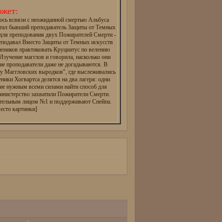
жет:
ось всвязи с неожиданной смертью Альбуса
тал бывший преподаватель Защиты от Темных
 для преподования двух Пожирателей Смерти -
реподавал Вместо Защиты от Темных искусств
чеников практиковать Круциатус по велению
зучение магглов и говорила, насколько они
ие проподаватели даже не догадываются. В
ту Маггловских выродков", где выслеживались
еники Хогвартса делятся на два лагеря: одни
ие нужным всеми силами найти способ для
инистерство захватили Пожиратели Смерти.
ательным лицом №1 и поддерживают Снейпа.
есто картинки]