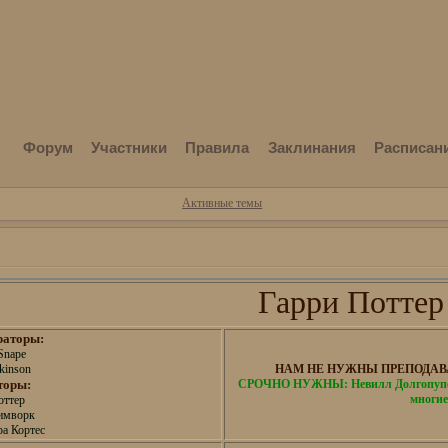
Форум
Участники
Правила
Заклинания
Расписан
Активные темы
Гарри Поттер
раторы:
Snape
kinson
НАМ НЕ НУЖНЫ ПРЕПОДАВА
торы:
СРОЧНО НУЖНЫ: Невилл Долгопупс,
многие
оттер
имворк
а Кортес