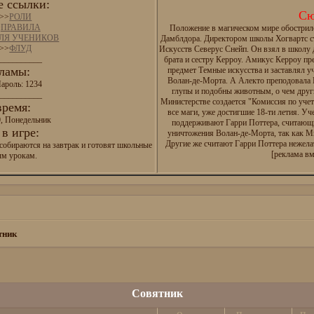
 ссылки:
Сю
>>
РОЛИ
>
ПРАВИЛА
Положение в магическом мире обострил
ДЛЯ УЧЕНИКОВ
Дамблдора. Директором школы Хогвартс с
>>
ФЛУД
Искусств Северус Снейп. Он взял в школу
__________
брата и сестру Керроу. Амикус Керроу п
ламы:
предмет Темные искусства и заставлял у
Волан-де-Морта. А Алекто преподовала И
ароль: 1234
глупы и подобны животным, о чем друг
__________
Министерстве создается "Комиссия по уче
время:
все маги, уже достигшие 18-ти летия. Уч
0, Понедельник
поддерживают Гарри Поттера, считающ
в игре:
уничтожения Волан-де-Морта, так как М
Другие же считают Гарри Поттера нежел
собираются на завтрак и готовят школьные
[реклама вм
ым урокам.
тник
Совятник