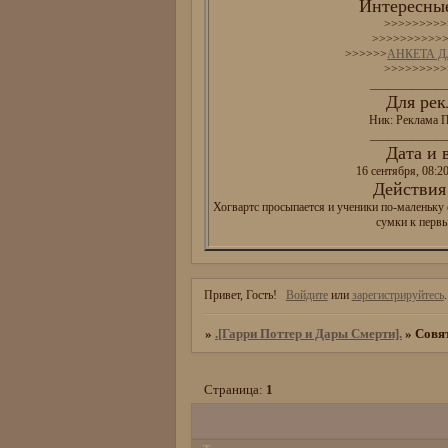
Интересные
>>>>>>>>>
>>>>>>>>>>
>>>>>>
АНКЕТА 
>>>>>>>>>
_____________
Для рек
Ник: Реклама П
_____________
Дата и 
16 сентября, 08:2
Действия 
Хогвартс просыпается и ученики по-маленьку 
сумки к перв
Привет, Гость!
Войдите
или
зарегистрируйтесь
.
»
.[Гарри Поттер и Дары Смерти].
»
Совя
Страница:
1