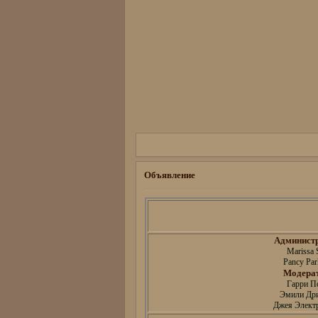
Объявление
Админист
Marissa 
Pancy Par
Модера
Гарри П
Эмили Др
Джея Электр