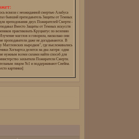
жет:
ось всвязи с неожиданной смертью Альбуса
тал бывший преподаватель Защиты от Темных
 для преподования двух Пожирателей Смерти -
реподавал Вместо Защиты от Темных искусств
чеников практиковать Круциатус по велению
зучение магглов и говорила, насколько они
ие проподаватели даже не догадываются. В
ту Маггловских выродков", где выслеживались
еники Хогвартса делятся на два лагеря: одни
ие нужным всеми силами найти способ для
инистерство захватили Пожиратели Смерти.
ательным лицом №1 и поддерживают Снейпа.
есто картинки]